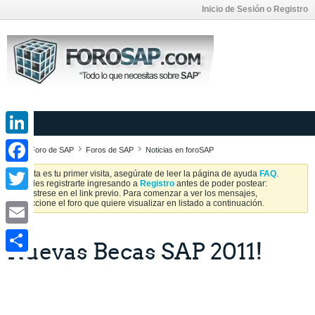
Inicio de Sesión o Registro
LinkedIn
Foro de SAP
Foros de SAP
Noticias en foroSAP
Facebook
Si esta es tu primer visita, asegúrate de leer la página de ayuda
FAQ
.
Puedes registrarte ingresando a
Registro
antes de poder postear:
Regístrese en el link previo. Para comenzar a ver los mensajes,
Twitter
seleccione el foro que quiere visualizar en listado a continuación.
Email
Nuevas Becas SAP 2011!
Share