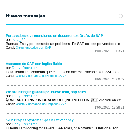
Nuevos mensajes
Percepciones y retenciones en documentos Drafts de SAP
por
isma_25
Buenas.
Estoy presentando un problema. En SAP existen proveedores con códigos de retenciones o percepciones asignados. Cuándo tratamos de crear...
Canal:
Otros lenguajes con SAP
19/06/2026, 16:03:21
Vacantes de SAP con inglés fluido
por
Deny_Recruiter
Hola Team!
Les comento que cuento con diversas vacantes en SAP. Les comento cuáles y si les interesa alguna de estas, me pueden contactar...
Canal:
Oferta y demanda de Empleos SAP
18/05/2026, 23:00:02
We are hiring in guadalupe, nuevo leon, sap roles
por
Deny_Recruiter
🚀
WE ARE HIRING IN GUADALUPE, NUEVO LEON!
🇲🇽
Are you an expert in the SAP ecosystem or passionate about Python development?
Canal:
Oferta y demanda de Empleos SAP
19/05/2026, 17:28:21
SAP Project Systems Specialist Vacancy
por
Deny_Recruiter
Hi team
I am looking for several SAP roles, one of which is this one:
Job Title:
S