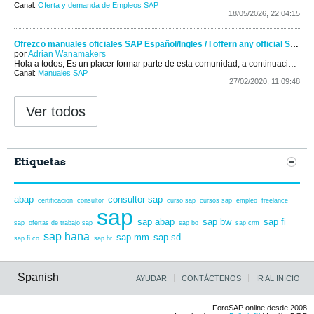
Canal:
Oferta y demanda de Empleos SAP
18/05/2026, 22:04:15
Ofrezco manuales oficiales SAP Español/Ingles / I offern any official SAP handbook
por
Adrian Wanamakers
Hola a todos,
Es un placer formar parte de esta comunidad, a continuación os presento mi forma de contribuir para hacer de esta comunidad...
Canal:
Manuales SAP
27/02/2020, 11:09:48
Ver todos
Etiquetas
abap
consultor sap
certificacion
consultor
curso sap
cursos sap
empleo
freelance
sap
sap abap
sap bw
sap fi
sap
ofertas de trabajo sap
sap bo
sap crm
sap hana
sap mm
sap sd
sap fi co
sap hr
Spanish
AYUDAR
CONTÁCTENOS
IR AL INICIO
ForoSAP online desde 2008