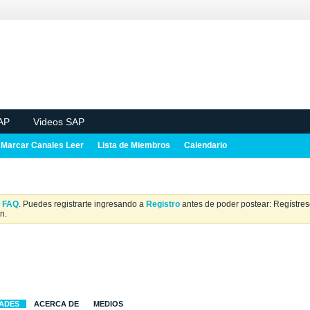
AP
Videos SAP
Marcar Canales Leer
Lista de Miembros
Calendario
a
FAQ
. Puedes registrarte ingresando a
Registro
antes de poder postear: Regístrese
n.
DADES
ACERCA DE
MEDIOS