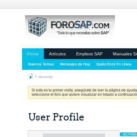
Foros
Artículos
Empleos SAP
Manuales S
Nuevos Temas
Mensajes de Hoy
Quién Está En Línea
nievesmp
Si esta es tu primer visita, asegúrate de leer la página de ayud
seleccione el foro que quiere visualizar en listado a continuació
User Profile
ACTIVI