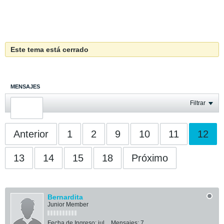
Este tema está cerrado
MENSAJES
ÚLTIMA ACTIVIDAD
Filtrar
FOTOS
Anterior
1
2
9
10
11
12
13
14
15
18
Próximo
Bernardita
Junior Member
Fecha de Ingreso:
jul
Mensajes:
7