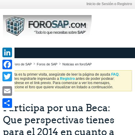
Inicio de Sesión o Registro
LinkedIn
Foro de SAP
Foros de SAP
Noticias en foroSAP
Facebook
Si esta es tu primer visita, asegúrate de leer la página de ayuda
FAQ
.
Puedes registrarte ingresando a
Registro
antes de poder postear:
Regístrese en el link previo. Para comenzar a ver los mensajes,
Twitter
seleccione el foro que quiere visualizar en listado a continuación.
Email
Participa por una Beca:
Share
Que perspectivas tienes
para el 2014 en cuanto a