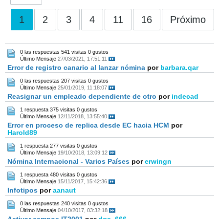
1
2
3
4
11
16
Próximo
0 las respuestas
541 visitas
0 gustos
Último Mensaje
27/03/2021, 17:51:11
Error de registro canario al lanzar nómina
por
barbara.qar
0 las respuestas
207 visitas
0 gustos
Último Mensaje
25/01/2019, 11:18:07
Reasignar un empleado dependiente de otro
por
indecad
1 respuesta
375 visitas
0 gustos
Último Mensaje
12/11/2018, 13:55:40
Error en proceso de replica desde EC hacia HCM
por
Harold89
1 respuesta
277 visitas
0 gustos
Último Mensaje
19/10/2018, 13:09:12
Nómina Internacional - Varios Países
por
erwingn
1 respuesta
480 visitas
0 gustos
Último Mensaje
15/11/2017, 15:42:36
Infotipos
por
aanaut
0 las respuestas
240 visitas
0 gustos
Último Mensaje
04/10/2017, 03:32:18