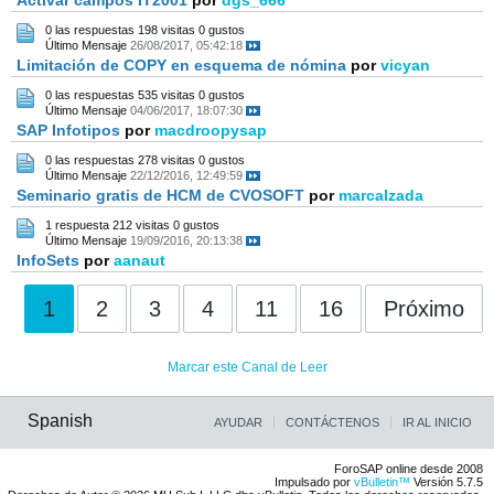
Activar campos IT2001
por
dgs_666
0 las respuestas
198 visitas
0 gustos
Último Mensaje
26/08/2017, 05:42:18
Limitación de COPY en esquema de nómina
por
vicyan
0 las respuestas
535 visitas
0 gustos
Último Mensaje
04/06/2017, 18:07:30
SAP Infotipos
por
macdroopysap
0 las respuestas
278 visitas
0 gustos
Último Mensaje
22/12/2016, 12:49:59
Seminario gratis de HCM de CVOSOFT
por
marcalzada
1 respuesta
212 visitas
0 gustos
Último Mensaje
19/09/2016, 20:13:38
InfoSets
por
aanaut
1
2
3
4
11
16
Próximo
Marcar este Canal de Leer
Spanish
AYUDAR
CONTÁCTENOS
IR AL INICIO
ForoSAP online desde 2008
Impulsado por
vBulletin™
Versión 5.7.5