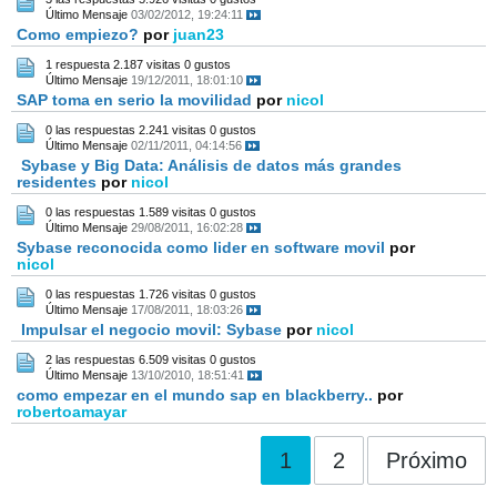
Último Mensaje
03/02/2012, 19:24:11
Como empiezo?
por
juan23
1 respuesta
2.187 visitas
0 gustos
Último Mensaje
19/12/2011, 18:01:10
SAP toma en serio la movilidad
por
nicol
0 las respuestas
2.241 visitas
0 gustos
Último Mensaje
02/11/2011, 04:14:56
Sybase y Big Data: Análisis de datos más grandes
residentes
por
nicol
0 las respuestas
1.589 visitas
0 gustos
Último Mensaje
29/08/2011, 16:02:28
Sybase reconocida como lider en software movil
por
nicol
0 las respuestas
1.726 visitas
0 gustos
Último Mensaje
17/08/2011, 18:03:26
Impulsar el negocio movil: Sybase
por
nicol
2 las respuestas
6.509 visitas
0 gustos
Último Mensaje
13/10/2010, 18:51:41
como empezar en el mundo sap en blackberry..
por
robertoamayar
1
2
Próximo