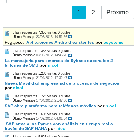
1
2
Próximo
8 las respuestas
7.353 visitas
0 gustos
Último Mensaje
23/05/2013, 10:51:36
Pegajoso:
Aplicaciones Android existentes
por
asystems
0 las respuestas
1.333 visitas
0 gustos
Último Mensaje
03/05/2012, 14:46:20
La mensajería para empresa de Sybase supera los 2
billones de SMS
por
nicol
0 las respuestas
1.280 visitas
0 gustos
Último Mensaje
21/04/2012, 17:32:47
Nueva Movilidad empresarial de procesos de negocios
por
nicol
0 las respuestas
1.728 visitas
0 gustos
Último Mensaje
17/04/2012, 21:47:50
SAP abre plataforma para teléfonos móviles
por
nicol
0 las respuestas
1.608 visitas
0 gustos
Último Mensaje
14/02/2012, 04:01:54
SAP arma a las Pymes con análisis en tiempo real a
través de SAP HANA
por
nicol
3 las respuestas
5.926 visitas
0 gustos