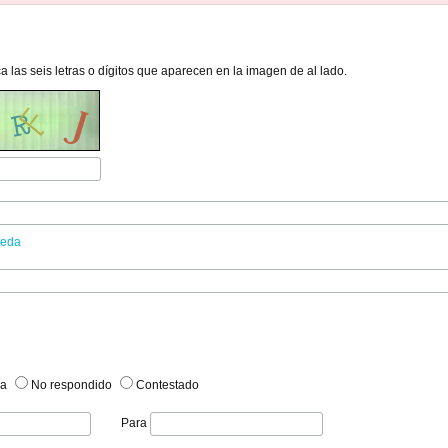
ca las seis letras o dígitos que aparecen en la imagen de al lado.
ueda
ma
No respondido
Contestado
Para