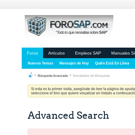
Foros
Artículos
Empleos SAP
Manuales S
Nuevos Temas
Mensajes de Hoy
Quién Está En Línea
Búsqueda Avanzada
Resultados de Búsqueda
Si esta es tu primer visita, asegúrate de leer la página de ayud
seleccione el foro que quiere visualizar en listado a continuació
Advanced Search