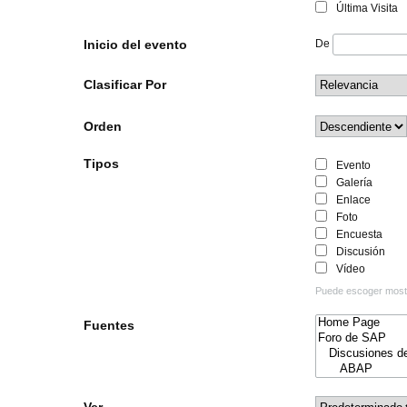
Última Visita
Inicio del evento
De
Clasificar Por
Orden
Tipos
Evento
Galería
Enlace
Foto
Encuesta
Discusión
Vídeo
Puede escoger mostra
Fuentes