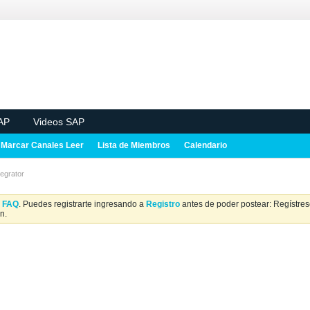
AP
Videos SAP
Marcar Canales Leer
Lista de Miembros
Calendario
tegrator
a
FAQ
. Puedes registrarte ingresando a
Registro
antes de poder postear: Regístrese
n.