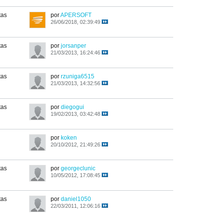
tas
por
APERSOFT
26/06/2018, 02:39:49
tas
por
jorsanper
21/03/2013, 16:24:46
tas
por
rzuniga6515
21/03/2013, 14:32:56
tas
por
diegogui
19/02/2013, 03:42:48
por
koken
20/10/2012, 21:49:26
tas
por
georgeclunic
10/05/2012, 17:08:45
tas
por
daniel1050
22/03/2011, 12:06:16