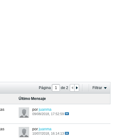
Página
de
2
Filtrar
Último Mensaje
tas
por
juanma
09/08/2018, 17:52:59
tas
por
juanma
10/07/2018, 16:14:13