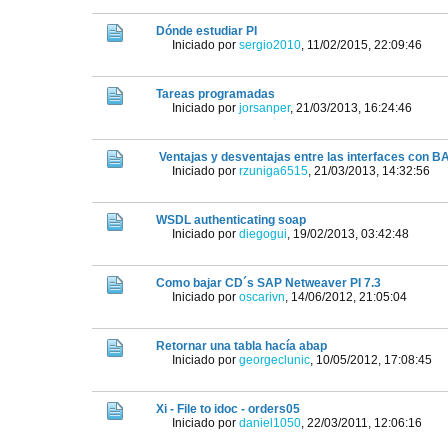
Dónde estudiar PI
Iniciado por
sergio2010
,
11/02/2015, 22:09:46
Tareas programadas
Iniciado por
jorsanper
,
21/03/2013, 16:24:46
Ventajas y desventajas entre las interfaces con B
Iniciado por
rzuniga6515
,
21/03/2013, 14:32:56
WSDL authenticating soap
Iniciado por
diegogui
,
19/02/2013, 03:42:48
Como bajar CD´s SAP Netweaver PI 7.3
Iniciado por
oscarivn
,
14/06/2012, 21:05:04
Retornar una tabla hacía abap
Iniciado por
georgeclunic
,
10/05/2012, 17:08:45
Xi - File to idoc - orders05
Iniciado por
daniel1050
,
22/03/2011, 12:06:16