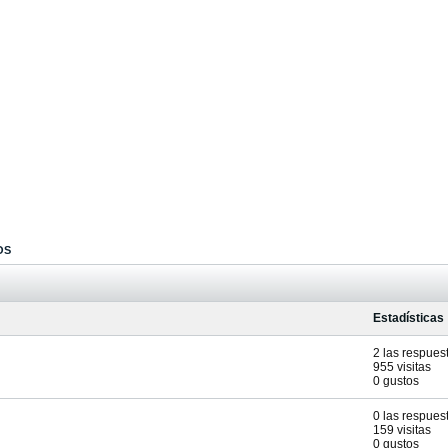
OS
Estadísticas
2 las respues
955 visitas
0 gustos
0 las respues
159 visitas
0 gustos