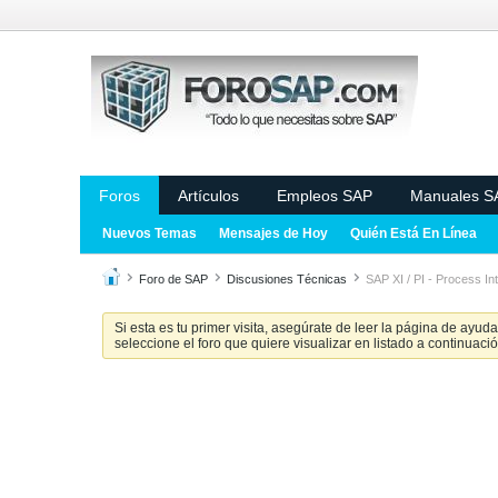
Foros
Artículos
Empleos SAP
Manuales S
Nuevos Temas
Mensajes de Hoy
Quién Está En Línea
Foro de SAP
Discusiones Técnicas
SAP XI / PI - Process In
Si esta es tu primer visita, asegúrate de leer la página de ayud
seleccione el foro que quiere visualizar en listado a continuació