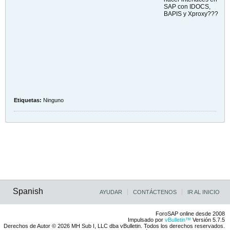
SAP con IDOCS,
BAPIS y Xproxy???
Etiquetas:
Ninguno
Spanish
AYUDAR
CONTÁCTENOS
IR AL INICIO
ForoSAP online desde 2008
Impulsado por
vBulletin™
Versión 5.7.5
Derechos de Autor © 2026 MH Sub I, LLC dba vBulletin. Todos los derechos reservados.