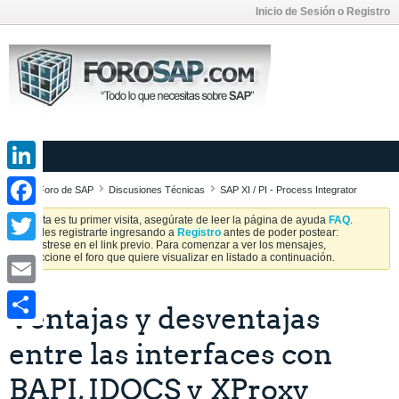
Inicio de Sesión o Registro
LinkedIn
Foro de SAP
Discusiones Técnicas
SAP XI / PI - Process Integrator
Facebook
Si esta es tu primer visita, asegúrate de leer la página de ayuda
FAQ
.
Puedes registrarte ingresando a
Registro
antes de poder postear:
Regístrese en el link previo. Para comenzar a ver los mensajes,
Twitter
seleccione el foro que quiere visualizar en listado a continuación.
Email
Ventajas y desventajas
Share
entre las interfaces con
BAPI, IDOCS y XProxy