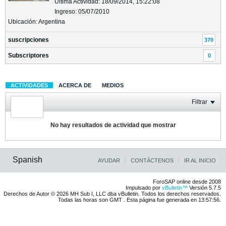
Última Actividad: 18/09/2014, 15:22:08
Ingreso: 05/07/2010
Ubicación: Argentina
suscripciones
370
Subscriptores
0
ACTIVIDADES
ACERCA DE
MEDIOS
Filtrar
No hay resultados de actividad que mostrar
Spanish
AYUDAR
CONTÁCTENOS
IR AL INICIO
ForoSAP online desde 2008
Impulsado por
vBulletin™
Versión 5.7.5
Derechos de Autor © 2026 MH Sub I, LLC dba vBulletin. Todos los derechos reservados.
Todas las horas son GMT . Esta página fue generada en 13:57:56.