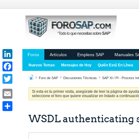
Foros
Artículos
Empleos SAP
Manuales S
LinkedIn
Nuevos Temas
Mensajes de Hoy
Quién Está En Línea
Facebook
Foro de SAP
Discusiones Técnicas
SAP XI / PI - Process In
Twitter
Si esta es tu primer visita, asegúrate de leer la página de ayud
seleccione el foro que quiere visualizar en listado a continuació
Email
WSDL authenticating 
Share