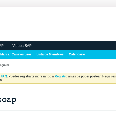
AP
Videos SAP
Marcar Canales Leer
Lista de Miembros
Calendario
tegrator
a
FAQ
. Puedes registrarte ingresando a
Registro
antes de poder postear: Regístrese
n.
soap