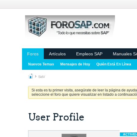
Foros
Artículos
Empleos SAP
Manuales S
Nuevos Temas
Mensajes de Hoy
Quién Está En Línea
SidV
Si esta es tu primer visita, asegúrate de leer la página de ayud
seleccione el foro que quiere visualizar en listado a continuació
User Profile
ACTIVI