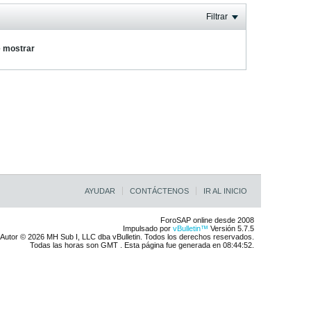
Filtrar
e mostrar
AYUDAR
CONTÁCTENOS
IR AL INICIO
ForoSAP online desde 2008
Impulsado por
vBulletin™
Versión 5.7.5
Autor © 2026 MH Sub I, LLC dba vBulletin. Todos los derechos reservados.
Todas las horas son GMT . Esta página fue generada en 08:44:52.