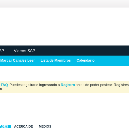
AP
Videos SAP
Marcar Canales Leer
Lista de Miembros
Calendario
a
FAQ
. Puedes registrarte ingresando a
Registro
antes de poder postear: Regístrese
n.
DADES
ACERCA DE
MEDIOS