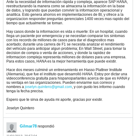
Ante la necesidad de información rápida y compleja, aparece SAP HANA,
reestructurando la manera como se almacena la información en la base
de datos, y logrando que puedan convivir la informacion operacional y
analitica. Esto genera ahorros en implementaciones de BI, y ofrece a la
organizacion responder preguntas gerenciales 1400 veces mas rapido del
tiempo que actualmente se toman.
Hay casos donde la informacion es vida o muerte: En un hospital, cuando
llega un paciente por emergencia y se necesitan comparar los sintomas
con los records de millones de casos para dar el diagnostico mas
acertado; durante una carrera de F1 se necesita analizar el rendimiento
del vehiculo para anticipar algun problema; En Wall Street, para tomar la
decision de compra o venta de acciones, y donde la rapidez de
informacion compleja representa millones de dolares para una empresa.
Para estos casos, HANA es la mejor herramienta que puede existir.
Hace dos meses culminé un entrenamiento en Hasso Plattner Institute
(Alemania), que fue el instituto que desarrolló HANA. Estoy por dictar una
videoconferencia gratuita para hispanoparlantes acerca de que es HANA y
su ventaja en las organizaciones. Pueden enviarme sus correos y
nombres a
joselyn.quintero@gmail.com
, y con gusto les informo cuando
tenga la fecha precisa.
Espero que te sirva de ayuda mi aporte, gracias por existir.
Joselyn Quintero
Gilmar78
respondió