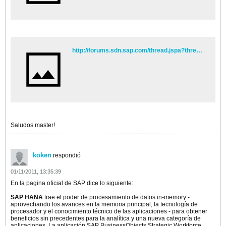
http://forums.sdn.sap.com/thread.jspa?threadID=2001173
Saludos master!
koken
respondió
01/11/2011, 13:35:39
En la pagina oficial de SAP dice lo siguiente:
SAP HANA
trae el poder de procesamiento de datos in-memory -
aprovechando los avances en la memoria principal, la tecnología de
procesador y el conocimiento técnico de las aplicaciones - para obtener
beneficios sin precedentes para la analítica y una nueva categoría de
aplicaciones. La aplicación SAP BusinessObjects Strategic Workforce