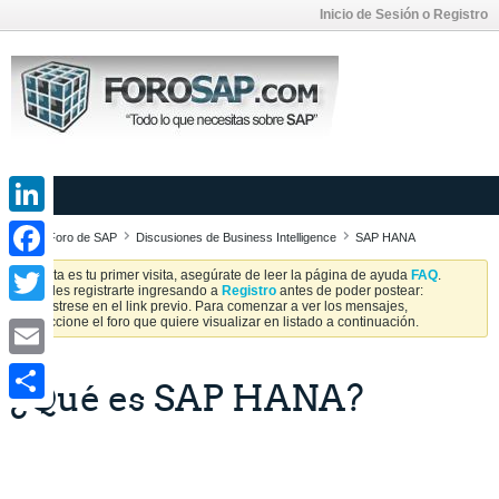
Inicio de Sesión o Registro
LinkedIn
Foro de SAP
Discusiones de Business Intelligence
SAP HANA
Facebook
Si esta es tu primer visita, asegúrate de leer la página de ayuda
FAQ
.
Puedes registrarte ingresando a
Registro
antes de poder postear:
Regístrese en el link previo. Para comenzar a ver los mensajes,
Twitter
seleccione el foro que quiere visualizar en listado a continuación.
Email
¿Qué es SAP HANA?
Share