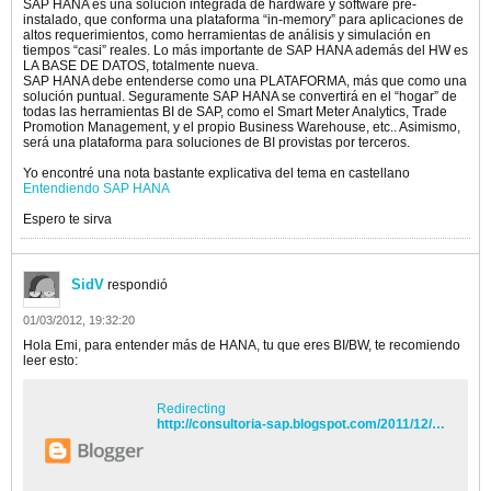
SAP HANA es una solución integrada de hardware y software pre-
instalado, que conforma una plataforma “in-memory” para aplicaciones de
altos requerimientos, como herramientas de análisis y simulación en
tiempos “casi” reales. Lo más importante de SAP HANA además del HW es
LA BASE DE DATOS, totalmente nueva.
SAP HANA debe entenderse como una PLATAFORMA, más que como una
solución puntual. Seguramente SAP HANA se convertirá en el “hogar” de
todas las herramientas BI de SAP, como el Smart Meter Analytics, Trade
Promotion Management, y el propio Business Warehouse, etc.. Asimismo,
será una plataforma para soluciones de BI provistas por terceros.
Yo encontré una nota bastante explicativa del tema en castellano
Entendiendo SAP HANA
Espero te sirva
SidV
respondió
01/03/2012, 19:32:20
Hola Emi, para entender más de HANA, tu que eres BI/BW, te recomiendo
leer esto:
Redirecting
http://consultoria-sap.blogspot.com/2011/12/historia-in-memory-hana.html