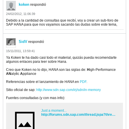
koken
respondió
24/02/2012, 11:06:39
Debido a la cantidad de consultas que recibí, voy a crear un sub-foro de
SAP HANA para que nos vayamos sacando las dudas sobre este tema,
SidV
respondió
15/11/2011, 13:59:41
Ya Koken te ha dado casi todo el material, quizás pueda recomendarte
algunos enlaces para leer sobre Hana.
Creo que Koken no lo dijo, HANA son las siglas de:
H
igh-Performance
AN
alytic
A
ppliance
Referencias sobre el lanzamiento de HANA en
PDF
.
Sitio oficial de sap:
http://www.sdn.sap.com/irj/sdn/in-memory
Fuentes consultadas (y con mas info):
Just a moment...
http://forums.sdn.sap.com/thread.jspa?threadID=1953780