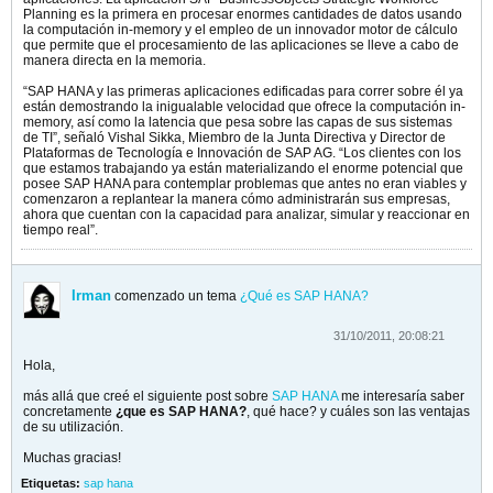
Planning es la primera en procesar enormes cantidades de datos usando
la computación in-memory y el empleo de un innovador motor de cálculo
que permite que el procesamiento de las aplicaciones se lleve a cabo de
manera directa en la memoria.
“SAP HANA y las primeras aplicaciones edificadas para correr sobre él ya
están demostrando la inigualable velocidad que ofrece la computación in-
memory, así como la latencia que pesa sobre las capas de sus sistemas
de TI”, señaló Vishal Sikka, Miembro de la Junta Directiva y Director de
Plataformas de Tecnología e Innovación de SAP AG. “Los clientes con los
que estamos trabajando ya están materializando el enorme potencial que
posee SAP HANA para contemplar problemas que antes no eran viables y
comenzaron a replantear la manera cómo administrarán sus empresas,
ahora que cuentan con la capacidad para analizar, simular y reaccionar en
tiempo real”.
Irman
comenzado un tema
¿Qué es SAP HANA?
31/10/2011, 20:08:21
Hola,
más allá que creé el siguiente post sobre
SAP HANA
me interesaría saber
concretamente
¿que es SAP HANA?
, qué hace? y cuáles son las ventajas
de su utilización.
Muchas gracias!
Etiquetas:
sap hana