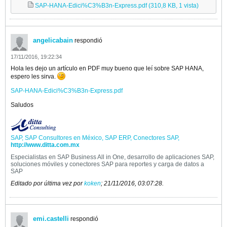
SAP-HANA-Edici%C3%B3n-Express.pdf
(310,8 KB, 1 vista)
angelicabain
respondió
17/11/2016, 19:22:34
Hola les dejo un artículo en PDF muy bueno que leí sobre SAP HANA,
espero les sirva.
SAP-HANA-Edici%C3%B3n-Express.pdf
Saludos
SAP, SAP Consultores en México, SAP ERP, Conectores SAP,
http://www.ditta.com.mx
Especialistas en SAP Business All in One, desarrollo de aplicaciones SAP,
soluciones móviles y conectores SAP para reportes y carga de datos a
SAP
Editado por última vez por
koken
;
21/11/2016, 03:07:28
.
emi.castelli
respondió