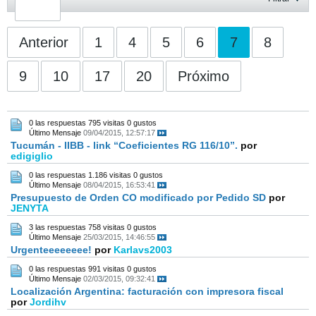
Anterior
1
4
5
6
7
8
9
10
17
20
Próximo
0 las respuestas
795 visitas
0 gustos
Último Mensaje
09/04/2015, 12:57:17
Tucumán - IIBB - link “Coeficientes RG 116/10”.
por
edigiglio
0 las respuestas
1.186 visitas
0 gustos
Último Mensaje
08/04/2015, 16:53:41
Presupuesto de Orden CO modificado por Pedido SD
por
JENYTA
3 las respuestas
758 visitas
0 gustos
Último Mensaje
25/03/2015, 14:46:55
Urgenteeeeeeee!
por
Karlavs2003
0 las respuestas
991 visitas
0 gustos
Último Mensaje
02/03/2015, 09:32:41
Localización Argentina: facturación con impresora fiscal
por
Jordihv