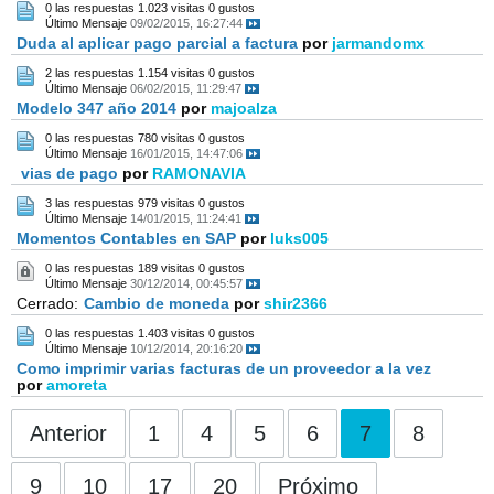
0 las respuestas
1.023 visitas
0 gustos
Último Mensaje
09/02/2015, 16:27:44
Duda al aplicar pago parcial a factura
por
jarmandomx
2 las respuestas
1.154 visitas
0 gustos
Último Mensaje
06/02/2015, 11:29:47
Modelo 347 año 2014
por
majoalza
0 las respuestas
780 visitas
0 gustos
Último Mensaje
16/01/2015, 14:47:06
vias de pago
por
RAMONAVIA
3 las respuestas
979 visitas
0 gustos
Último Mensaje
14/01/2015, 11:24:41
Momentos Contables en SAP
por
luks005
0 las respuestas
189 visitas
0 gustos
Último Mensaje
30/12/2014, 00:45:57
Cerrado:
Cambio de moneda
por
shir2366
0 las respuestas
1.403 visitas
0 gustos
Último Mensaje
10/12/2014, 20:16:20
Como imprimir varias facturas de un proveedor a la vez
por
amoreta
Anterior
1
4
5
6
7
8
9
10
17
20
Próximo