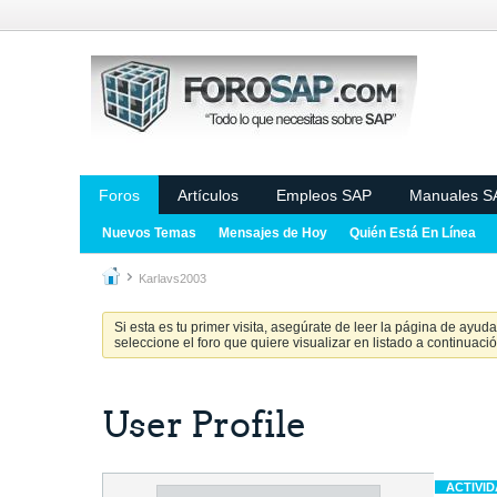
Foros
Artículos
Empleos SAP
Manuales S
Nuevos Temas
Mensajes de Hoy
Quién Está En Línea
Karlavs2003
Si esta es tu primer visita, asegúrate de leer la página de ayud
seleccione el foro que quiere visualizar en listado a continuació
User Profile
ACTIVI