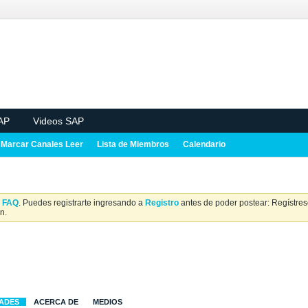
AP
Videos SAP
Marcar Canales Leer
Lista de Miembros
Calendario
a
FAQ
. Puedes registrarte ingresando a
Registro
antes de poder postear: Regístrese
n.
DADES
ACERCA DE
MEDIOS