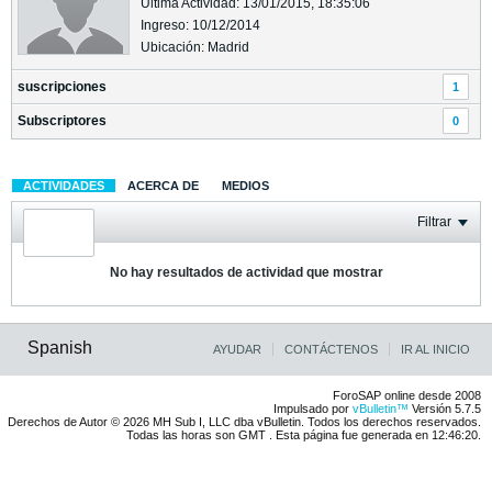
Última Actividad: 13/01/2015, 18:35:06
Ingreso: 10/12/2014
Ubicación: Madrid
suscripciones
1
Subscriptores
0
ACTIVIDADES
ACERCA DE
MEDIOS
Filtrar
No hay resultados de actividad que mostrar
Spanish
AYUDAR
CONTÁCTENOS
IR AL INICIO
ForoSAP online desde 2008
Impulsado por
vBulletin™
Versión 5.7.5
Derechos de Autor © 2026 MH Sub I, LLC dba vBulletin. Todos los derechos reservados.
Todas las horas son GMT . Esta página fue generada en 12:46:20.