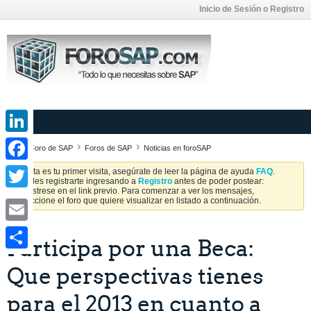
Inicio de Sesión o Registro
LinkedIn
Foro de SAP
Foros de SAP
Noticias en foroSAP
Facebook
Si esta es tu primer visita, asegúrate de leer la página de ayuda
FAQ
.
Puedes registrarte ingresando a
Registro
antes de poder postear:
Regístrese en el link previo. Para comenzar a ver los mensajes,
Twitter
seleccione el foro que quiere visualizar en listado a continuación.
Email
Participa por una Beca:
Share
Que perspectivas tienes
para el 2013 en cuanto a