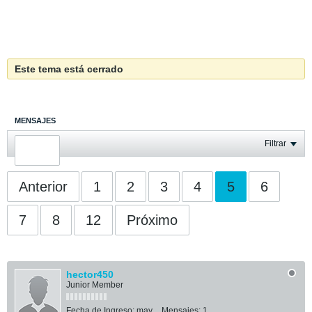
Este tema está cerrado
MENSAJES
ÚLTIMA ACTIVIDAD
Filtrar
FOTOS
Anterior
1
2
3
4
5
6
7
8
12
Próximo
hector450
Junior Member
Fecha de Ingreso:
may
Mensajes:
1