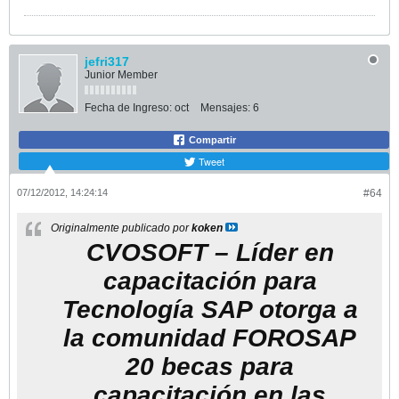
jefri317
Junior Member
Fecha de Ingreso:
oct
Mensajes:
6
Compartir
Tweet
07/12/2012, 14:24:14
#64
Originalmente publicado por
koken
CVOSOFT – Líder en
capacitación para
Tecnología SAP otorga a
la comunidad FOROSAP
20 becas para
capacitación en las