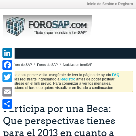
Inicio de Sesión o Registro
LinkedIn
Foro de SAP
Foros de SAP
Noticias en foroSAP
Facebook
Si esta es tu primer visita, asegúrate de leer la página de ayuda
FAQ
.
Puedes registrarte ingresando a
Registro
antes de poder postear:
Regístrese en el link previo. Para comenzar a ver los mensajes,
Twitter
seleccione el foro que quiere visualizar en listado a continuación.
Email
Participa por una Beca:
Share
Que perspectivas tienes
para el 2013 en cuanto a