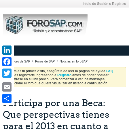
Inicio de Sesión o Registro
LinkedIn
Foro de SAP
Foros de SAP
Noticias en foroSAP
Facebook
Si esta es tu primer visita, asegúrate de leer la página de ayuda
FAQ
.
Puedes registrarte ingresando a
Registro
antes de poder postear:
Regístrese en el link previo. Para comenzar a ver los mensajes,
Twitter
seleccione el foro que quiere visualizar en listado a continuación.
Email
Participa por una Beca:
Share
Que perspectivas tienes
para el 2013 en cuanto a