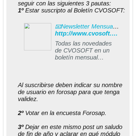
seguir con las siguientes 3 pautas:
1º
Estar suscripto al Boletín CVOSOFT:
📧Newsletter Mensual CVOSOFT
http://www.cvosoft.com/boletines/boletines_esap.php#formulario
Todas las novedades
de CVOSOFT en un
boletín mensual
gratuito directo a su
casilla de correos
Al suscribirse deben indicar su nombre
de usuario en forosap para que tenga
validez.
2º
Votar en la encuesta Forosap.
3º
Dejar en este mismo post un saludo
de fin de año y aclarar en qué módulo