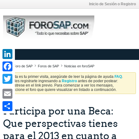
Inicio de Sesión o Registro
LinkedIn
Foro de SAP
Foros de SAP
Noticias en foroSAP
Facebook
Si esta es tu primer visita, asegúrate de leer la página de ayuda
FAQ
.
Puedes registrarte ingresando a
Registro
antes de poder postear:
Regístrese en el link previo. Para comenzar a ver los mensajes,
Twitter
seleccione el foro que quiere visualizar en listado a continuación.
Email
Participa por una Beca:
Share
Que perspectivas tienes
para el 2013 en cuanto a