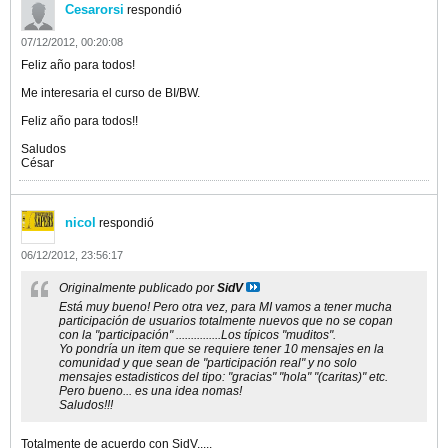
Cesarorsi
respondió
07/12/2012, 00:20:08
Feliz año para todos!
Me interesaria el curso de BI/BW.
Feliz año para todos!!
Saludos
César
nicol
respondió
06/12/2012, 23:56:17
Originalmente publicado por
SidV
Está muy bueno! Pero otra vez, para MI vamos a tener mucha
participación de usuarios totalmente nuevos que no se copan
con la "participación" ...............Los típicos "muditos".
Yo pondría un item que se requiere tener 10 mensajes en la
comunidad y que sean de "participación real" y no solo
mensajes estadisticos del tipo: "gracias" "hola" "(caritas)" etc.
Pero bueno... es una idea nomas!
Saludos!!!
Totalmente de acuerdo con SidV.....