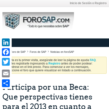
Inicio de Sesión o Registro
LinkedIn
Foro de SAP
Foros de SAP
Noticias en foroSAP
Facebook
Si esta es tu primer visita, asegúrate de leer la página de ayuda
FAQ
.
Puedes registrarte ingresando a
Registro
antes de poder postear:
Regístrese en el link previo. Para comenzar a ver los mensajes,
Twitter
seleccione el foro que quiere visualizar en listado a continuación.
Email
Participa por una Beca:
Share
Que perspectivas tienes
para el 2013 en cuanto a