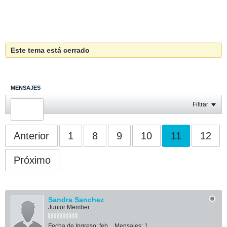
Este tema está cerrado
MENSAJES
ÚLTIMA ACTIVIDAD
Filtrar
FOTOS
Anterior
1
8
9
10
11
12
Próximo
Sandra Sanchez
Junior Member
Fecha de Ingreso:
feb
Mensajes:
1