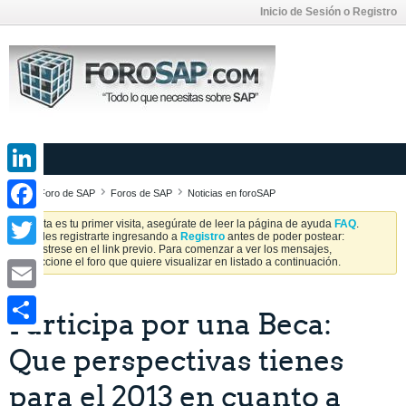
Inicio de Sesión o Registro
LinkedIn
Foro de SAP
Foros de SAP
Noticias en foroSAP
Facebook
Si esta es tu primer visita, asegúrate de leer la página de ayuda
FAQ
.
Puedes registrarte ingresando a
Registro
antes de poder postear:
Regístrese en el link previo. Para comenzar a ver los mensajes,
Twitter
seleccione el foro que quiere visualizar en listado a continuación.
Email
Participa por una Beca:
Share
Que perspectivas tienes
para el 2013 en cuanto a