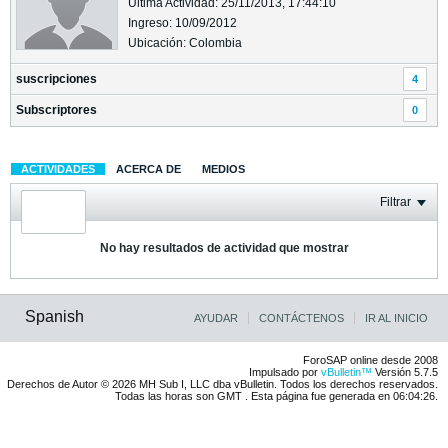
Última Actividad: 25/11/2013, 17:44:10
Ingreso: 10/09/2012
Ubicación: Colombia
suscripciones
4
Subscriptores
0
ACTIVIDADES
ACERCA DE
MEDIOS
Filtrar
No hay resultados de actividad que mostrar
Spanish
AYUDAR
CONTÁCTENOS
IR AL INICIO
ForoSAP online desde 2008
Impulsado por
vBulletin™
Versión 5.7.5
Derechos de Autor © 2026 MH Sub I, LLC dba vBulletin. Todos los derechos reservados.
Todas las horas son GMT . Esta página fue generada en 06:04:26.