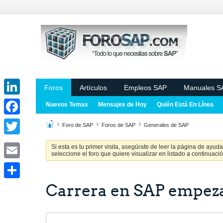
Foros
Artículos
Empleos SAP
Manuales S
LinkedIn
Nuevos Temas
Mensajes de Hoy
Quién Está En Línea
Facebook
Foro de SAP
Foros de SAP
Generales de SAP
Twitter
Si esta es tu primer visita, asegúrate de leer la página de ayud
seleccione el foro que quiere visualizar en listado a continuació
Email
Carrera en SAP empez
Share