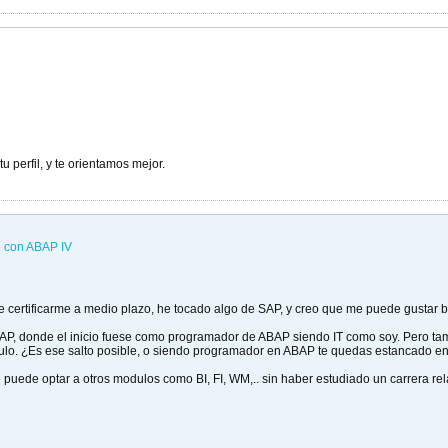
 perfil, y te orientamos mejor.
 con ABAP IV
e certificarme a medio plazo, he tocado algo de SAP, y creo que me puede gustar b
 SAP, donde el inicio fuese como programador de ABAP siendo IT como soy. Pero ta
ulo. ¿Es ese salto posible, o siendo programador en ABAP te quedas estancado e
 puede optar a otros modulos como BI, FI, WM,.. sin haber estudiado un carrera r