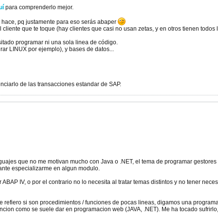
uí
para comprenderlo mejor.
e hace, pq justamente para eso serás abaper
l cliente que te toque (hay clientes que casi no usan zetas, y en otros tienen todos 
itado programar ni una sola linea de código.
rar LINUX por ejemplo), y bases de datos...
renciarlo de las transacciones estandar de SAP.
guajes que no me motivan mucho con Java o .NET, el tema de programar gestores 
ante especializarme en algun modulo.
AP IV, o por el contrario no lo necesita al tratar temas distintos y no tener nece
 Me refiero si son procedimientos / funciones de pocas lineas, digamos una progra
uncion como se suele dar en programacion web (JAVA, .NET). Me ha tocado sufrirl