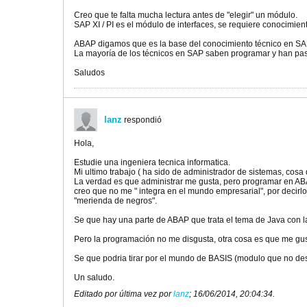
Creo que te falta mucha lectura antes de "elegir" un módulo.
SAP XI / PI es el módulo de interfaces, se requiere conocimient
ABAP digamos que es la base del conocimiento técnico en SA
La mayoría de los técnicos en SAP saben programar y han p
Saludos
lanz
respondió
Hola,
Estudie una ingeniera tecnica informatica.
Mi ultimo trabajo ( ha sido de administrador de sistemas, cos
La verdad es que administrar me gusta, pero programar en ABA
creo que no me " integra en el mundo empresarial", por decir
"merienda de negros".
Se que hay una parte de ABAP que trata el tema de Java con l
Pero la programación no me disgusta, otra cosa es que me g
Se que podria tirar por el mundo de BASIS (modulo que no des
Un saludo.
Editado por última vez por
lanz
;
16/06/2014, 20:04:34
.