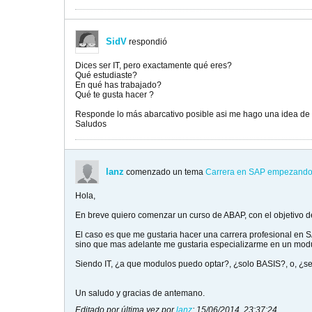
SidV
respondió
Dices ser IT, pero exactamente qué eres?
Qué estudiaste?
En qué has trabajado?
Qué te gusta hacer ?
Responde lo más abarcativo posible asi me hago una idea de tu
Saludos
lanz
comenzado un tema
Carrera en SAP empezando
Hola,
En breve quiero comenzar un curso de ABAP, con el objetivo d
El caso es que me gustaria hacer una carrera profesional en
sino que mas adelante me gustaria especializarme en un mod
Siendo IT, ¿a que modulos puedo optar?, ¿solo BASIS?, o, ¿se
Un saludo y gracias de antemano.
Editado por última vez por
lanz
;
15/06/2014, 23:37:24
.