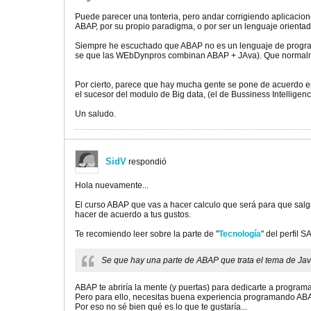
Puede parecer una tonteria, pero andar corrigiendo aplicacio
ABAP, por su propio paradigma, o por ser un lenguaje orientad
Siempre he escuchado que ABAP no es un lenguaje de progra
se que las WEbDynpros combinan ABAP + JAva). Que normalmen
Por cierto, parece que hay mucha gente se pone de acuerdo e
el sucesor del modulo de Big data, (el de Bussiness Intelligenc
Un saludo.
SidV
respondió
Hola nuevamente...
El curso ABAP que vas a hacer calculo que será para que salgas
hacer de acuerdo a tus gustos.
Te recomiendo leer sobre la parte de "
Tecnología
" del perfil 
Se que hay una parte de ABAP que trata el tema de Jav
ABAP te abriría la mente (y puertas) para dedicarte a program
Pero para ello, necesitas buena experiencia programando ABAP
Por eso no sé bien qué es lo que te gustaría...