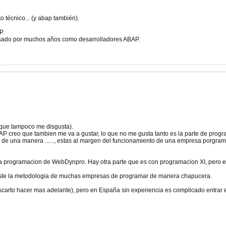
o técnico... (y abap también).
P.
asado por muchos años como desarrolladores ABAP.
a que tampoco me disgusta).
P creo que tambien me va a gustar, lo que no me gusta tanto es la parte de progr
lo de una manera ......, estas al margen del funcionamiento de una empresa porgr
a programacion de WebDynpro. Hay otra parte que es con programacion XI, pero es
uste la metodologia de muchas empresas de programar de manera chapucera.
carto hacer mas adelante), pero en España sin experiencia es complicado entrar e