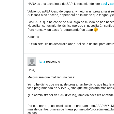
HANA es una tecnologia de SAP; te recomiendo leer
aquí
y
aq
Volviendo a ABAP, eso de depurar y mejorar un programa si s
Si te toca o no hacerlo, dependerá de la suerte que tengas, y e
Los BASIS que he conocido a lo largo de mi vida no han neces
Necesitan conocimiento técnico (porque sí necesitarán configu
Pero nunca vi un basis "programando" en abap
Saludos
PD: un zeta, es un desarrollo abap. Así se lo define, para dife
lanz
respondió
Hola,
Me gustaría que matizar una cosa:
Yo no he dicho que me guste programar, he dicho que hay len
vida programando en ABAP IV, sino que me gustaría mas adel
¿Un administrador de SAP (BASIS), tambien necesita aprender AB
Por otra parte, ¿cual es el estilo de programar en ABAP IV? .
mas de cientos, o miles de lineas por metodo/procedimiento/f
caigas.