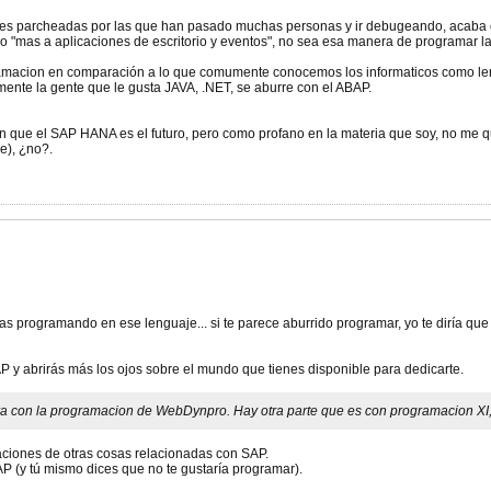
nes parcheadas por las que han pasado muchas personas y ir debugeando, acaba co
o "mas a aplicaciones de escritorio y eventos", no sea esa manera de programar la
macion en comparación a lo que comumente conocemos los informaticos como le
te la gente que le gusta JAVA, .NET, se aburre con el ABAP.
n que el SAP HANA es el futuro, pero como profano en la materia que soy, no me 
e), ¿no?.
 programando en ese lenguaje... si te parece aburrido programar, yo te diría que 
SAP y abrirás más los ojos sobre el mundo que tienes disponible para dedicarte.
a con la programacion de WebDynpro. Hay otra parte que es con programacion XI, 
aciones de otras cosas relacionadas con SAP.
 (y tú mismo dices que no te gustaría programar).