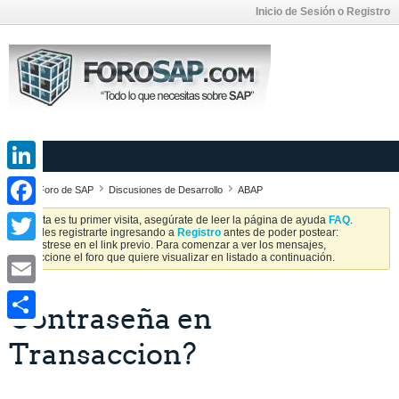
Inicio de Sesión o Registro
LinkedIn
Foro de SAP
Discusiones de Desarrollo
ABAP
Facebook
Si esta es tu primer visita, asegúrate de leer la página de ayuda
FAQ
.
Puedes registrarte ingresando a
Registro
antes de poder postear:
Regístrese en el link previo. Para comenzar a ver los mensajes,
Twitter
seleccione el foro que quiere visualizar en listado a continuación.
Email
Contraseña en
Share
Transaccion?