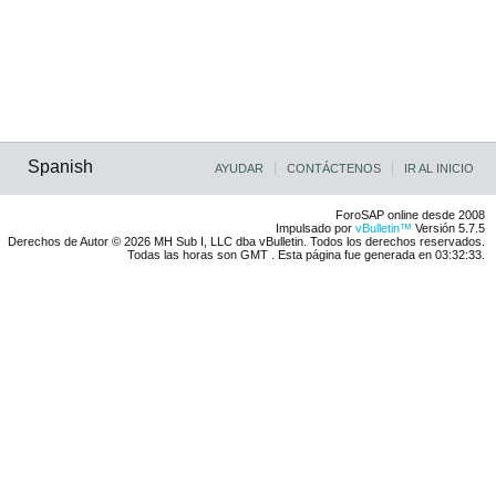
Spanish
AYUDAR
CONTÁCTENOS
IR AL INICIO
ForoSAP online desde 2008
Impulsado por
vBulletin™
Versión 5.7.5
Derechos de Autor © 2026 MH Sub I, LLC dba vBulletin. Todos los derechos reservados.
Todas las horas son GMT . Esta página fue generada en 03:32:33.