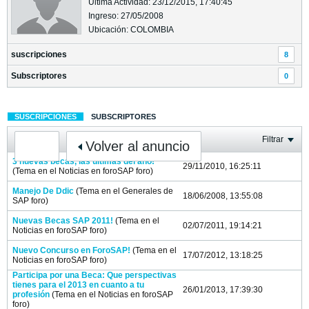
Última Actividad: 23/12/2015, 17:40:45
Ingreso: 27/05/2008
Ubicación: COLOMBIA
suscripciones
8
Subscriptores
0
SUSCRIPCIONES
SUBSCRIPTORES
Filtrar
Volver al anuncio
3 nuevas becas, las últimas del año!
29/11/2010, 16:25:11
(Tema en el
Noticias en foroSAP
foro)
Manejo De Ddic
(Tema en el
Generales de
18/06/2008, 13:55:08
SAP
foro)
Nuevas Becas SAP 2011!
(Tema en el
02/07/2011, 19:14:21
Noticias en foroSAP
foro)
Nuevo Concurso en ForoSAP!
(Tema en el
17/07/2012, 13:18:25
Noticias en foroSAP
foro)
Participa por una Beca: Que perspectivas
tienes para el 2013 en cuanto a tu
26/01/2013, 17:39:30
profesión
(Tema en el
Noticias en foroSAP
foro)