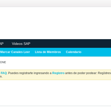
AP
Videos SAP
Marcar Canales Leer
Lista de Miembros
Calendario
s ONE
a
FAQ
. Puedes registrarte ingresando a
Registro
antes de poder postear: Regístrese
n.