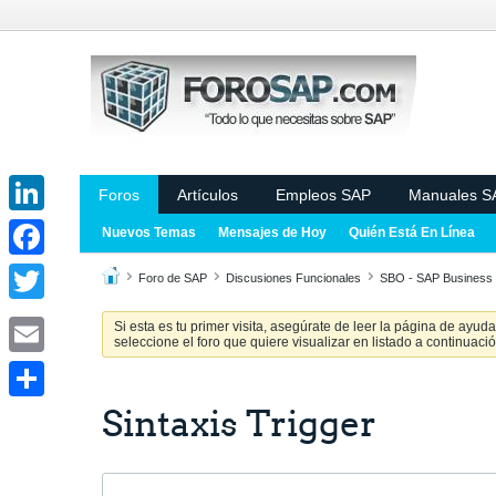
Foros
Artículos
Empleos SAP
Manuales S
LinkedIn
Nuevos Temas
Mensajes de Hoy
Quién Está En Línea
Facebook
Foro de SAP
Discusiones Funcionales
SBO - SAP Busines
Twitter
Si esta es tu primer visita, asegúrate de leer la página de ayud
seleccione el foro que quiere visualizar en listado a continuació
Email
Sintaxis Trigger
Share