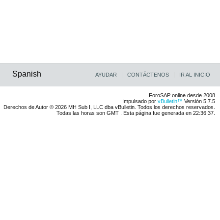
Spanish
AYUDAR
CONTÁCTENOS
IR AL INICIO
ForoSAP online desde 2008
Impulsado por
vBulletin™
Versión 5.7.5
Derechos de Autor © 2026 MH Sub I, LLC dba vBulletin. Todos los derechos reservados.
Todas las horas son GMT . Esta página fue generada en 22:36:37.