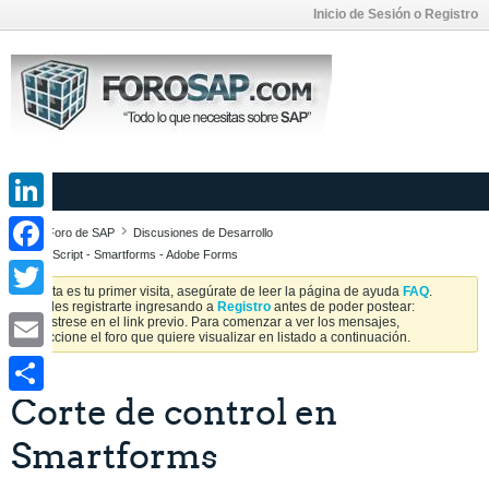
Inicio de Sesión o Registro
LinkedIn
Foro de SAP
Discusiones de Desarrollo
SAPScript - Smartforms - Adobe Forms
Facebook
Si esta es tu primer visita, asegúrate de leer la página de ayuda
FAQ
.
Puedes registrarte ingresando a
Registro
antes de poder postear:
Twitter
Regístrese en el link previo. Para comenzar a ver los mensajes,
seleccione el foro que quiere visualizar en listado a continuación.
Email
Corte de control en
Share
Smartforms