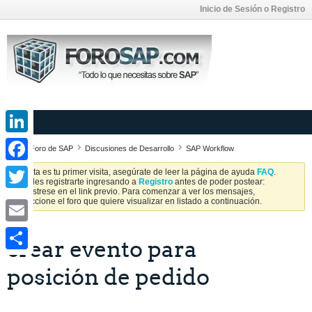
Inicio de Sesión o Registro
LinkedIn
Foro de SAP
Discusiones de Desarrollo
SAP Workflow
Facebook
Si esta es tu primer visita, asegúrate de leer la página de ayuda
FAQ
.
Puedes registrarte ingresando a
Registro
antes de poder postear:
Regístrese en el link previo. Para comenzar a ver los mensajes,
Twitter
seleccione el foro que quiere visualizar en listado a continuación.
Email
crear evento para
Share
posición de pedido