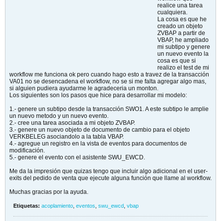
realice una tarea
cualquiera.
La cosa es que he
creado un objeto
ZVBAP a partir de
VBAP, he ampliado
mi subtipo y genere
un nuevo evento la
cosa es que si
realizo el test de mi
workflow me funciona ok pero cuando hago esto a travez de la transacción
VA01 no se desencadena el workflow, no se si me falta agregar algo mas,
si alguien pudiera ayudarme le agradeceria un monton.
Los siguientes son los pasos que hice para desarrollar mi modelo:
1.- genere un subtipo desde la transacción SWO1. A este subtipo le amplie
un nuevo metodo y un nuevo evento.
2.- cree una tarea asociada a mi objeto ZVBAP.
3.- genere un nuevo objeto de documento de cambio para el objeto
VERKBELEG asociandolo a la tabla VBAP.
4.- agregue un registro en la vista de eventos para documentos de
modificación.
5.- genere el evento con el asistente SWU_EWCD.
Me da la impresión que quizas tengo que incluir algo adicional en el user-
exits del pedido de venta que ejecute alguna función que llame al workflow.
Muchas gracias por la ayuda.
Etiquetas:
acoplamiento
,
eventos
,
swu_ewcd
,
vbap