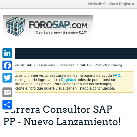
Inicio de Sesión o Registro
LinkedIn
Foro de SAP
Discusiones Funcionales
SAP PP - Production Planing
Facebook
Si esta es tu primer visita, asegúrate de leer la página de ayuda
FAQ
.
Puedes registrarte ingresando a
Registro
antes de poder postear:
Regístrese en el link previo. Para comenzar a ver los mensajes,
Twitter
seleccione el foro que quiere visualizar en listado a continuación.
Email
Carrera Consultor SAP
Share
PP - Nuevo Lanzamiento!