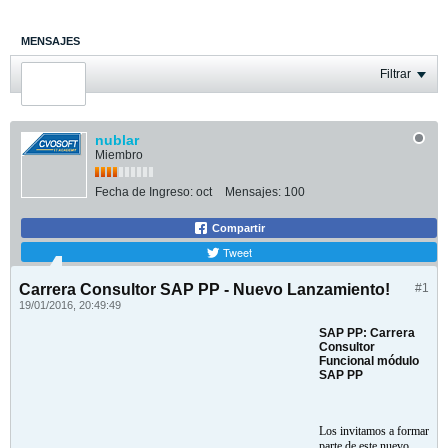
MENSAJES
ÚLTIMA ACTIVIDAD
Filtrar
FOTOS
nublar
Miembro
Fecha de Ingreso:
oct
Mensajes:
100
Compartir
Tweet
Carrera Consultor SAP PP - Nuevo Lanzamiento!
#1
19/01/2016, 20:49:49
SAP PP: Carrera
Consultor
Funcional módulo
SAP PP
Los invitamos a formar
parte de este nuevo