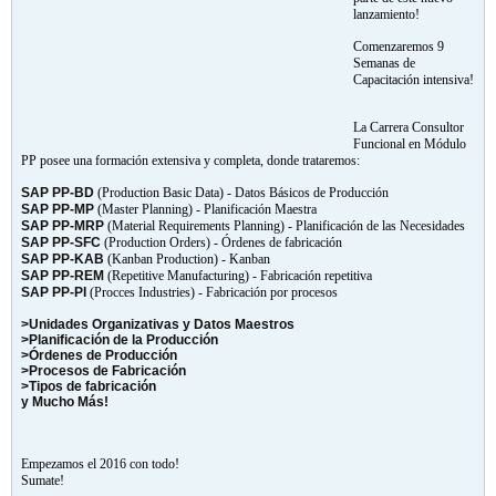
lanzamiento!
Comenzaremos 9
Semanas de
Capacitación intensiva!
La Carrera Consultor
Funcional en Módulo
PP posee una formación extensiva y completa, donde trataremos:
SAP PP-BD
(Production Basic Data) - Datos Básicos de Producción
SAP PP-MP
(Master Planning) - Planificación Maestra
SAP PP-MRP
(Material Requirements Planning) - Planificación de las Necesidades
SAP PP-SFC
(Production Orders) - Órdenes de fabricación
SAP PP-KAB
(Kanban Production) - Kanban
SAP PP-REM
(Repetitive Manufacturing) - Fabricación repetitiva
SAP PP-PI
(Procces Industries) - Fabricación por procesos
>Unidades Organizativas y Datos Maestros
>Planificación de la Producción
>Órdenes de Producción
>Procesos de Fabricación
>Tipos de fabricación
y Mucho Más!
Empezamos el 2016 con todo!
Sumate!