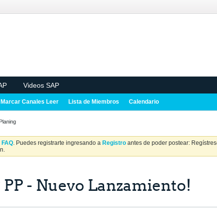
AP
Videos SAP
Marcar Canales Leer
Lista de Miembros
Calendario
Planing
a
FAQ
. Puedes registrarte ingresando a
Registro
antes de poder postear: Regístrese
n.
 PP - Nuevo Lanzamiento!