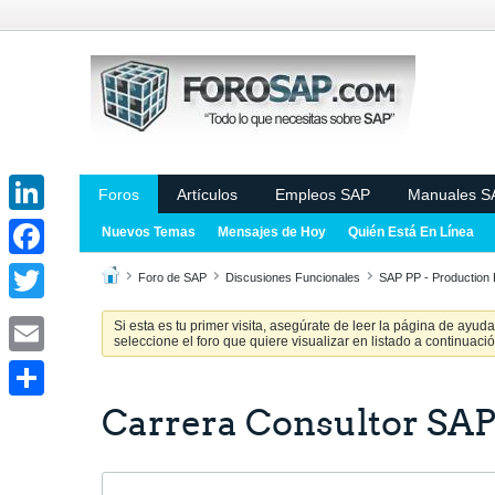
Foros
Artículos
Empleos SAP
Manuales S
LinkedIn
Nuevos Temas
Mensajes de Hoy
Quién Está En Línea
Facebook
Foro de SAP
Discusiones Funcionales
SAP PP - Production 
Twitter
Si esta es tu primer visita, asegúrate de leer la página de ayud
seleccione el foro que quiere visualizar en listado a continuació
Email
Carrera Consultor SAP
Share