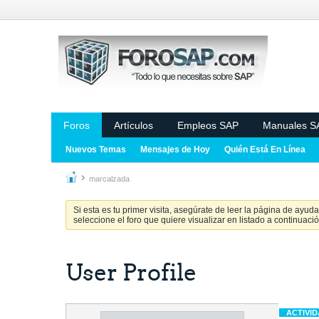
Foros
Artículos
Empleos SAP
Manuales S
Nuevos Temas
Mensajes de Hoy
Quién Está En Línea
marcalzada
Si esta es tu primer visita, asegúrate de leer la página de ayud
seleccione el foro que quiere visualizar en listado a continuació
User Profile
ACTIVI