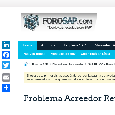
Foros
Artículos
Empleos SAP
Manuales S
LinkedIn
Nuevos Temas
Mensajes de Hoy
Quién Está En Línea
Facebook
Foro de SAP
Discusiones Funcionales
SAP FI / CO - Financi
Twitter
Si esta es tu primer visita, asegúrate de leer la página de ayud
seleccione el foro que quiere visualizar en listado a continuació
Email
Problema Acreedor Re
Share