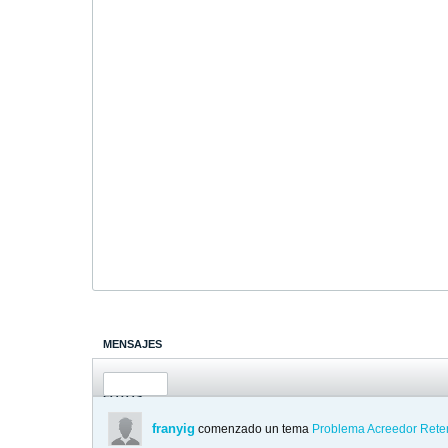
MENSAJES
ÚLTIMA ACTIVIDAD
FOTOS
franyig
comenzado un tema
Problema Acreedor Rete