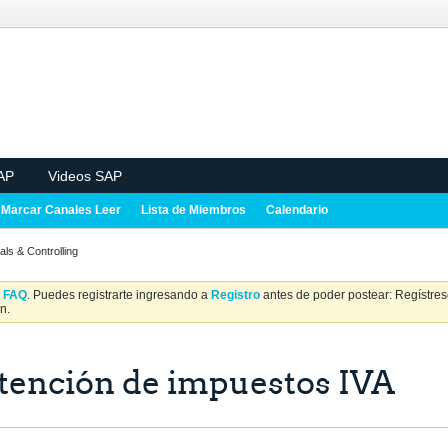
AP
Videos SAP
Marcar Canales Leer
Lista de Miembros
Calendario
als & Controlling
a
FAQ
. Puedes registrarte ingresando a
Registro
antes de poder postear: Regístrese
n.
tención de impuestos IVA