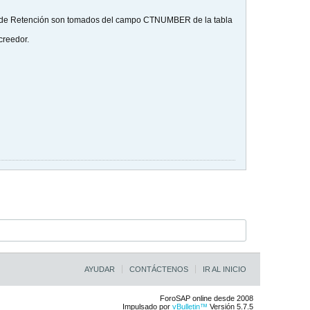
te de Retención son tomados del campo CTNUMBER de la tabla
creedor.
AYUDAR
CONTÁCTENOS
IR AL INICIO
ForoSAP online desde 2008
Impulsado por
vBulletin™
Versión 5.7.5