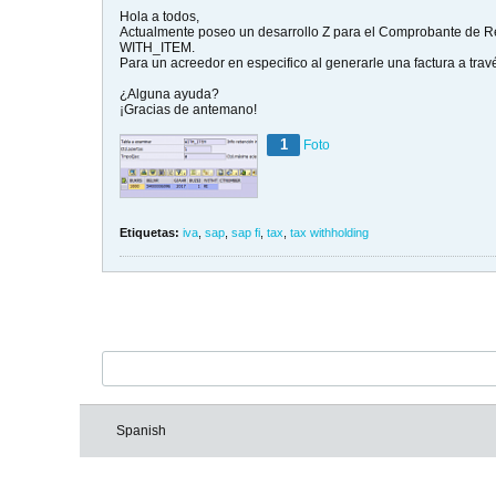
Hola a todos,
Actualmente poseo un desarrollo Z para el Comprobante de R
WITH_ITEM.
Para un acreedor en especifico al generarle una factura a tr
¿Alguna ayuda?
¡Gracias de antemano!
1
Foto
Etiquetas:
iva
,
sap
,
sap fi
,
tax
,
tax withholding
Spanish