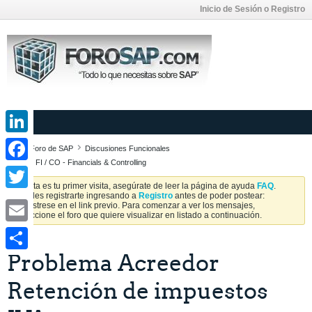
Inicio de Sesión o Registro
LinkedIn
Foro de SAP
Discusiones Funcionales
SAP FI / CO - Financials & Controlling
Facebook
Si esta es tu primer visita, asegúrate de leer la página de ayuda
FAQ
.
Puedes registrarte ingresando a
Registro
antes de poder postear:
Twitter
Regístrese en el link previo. Para comenzar a ver los mensajes,
seleccione el foro que quiere visualizar en listado a continuación.
Email
Problema Acreedor
Share
Retención de impuestos