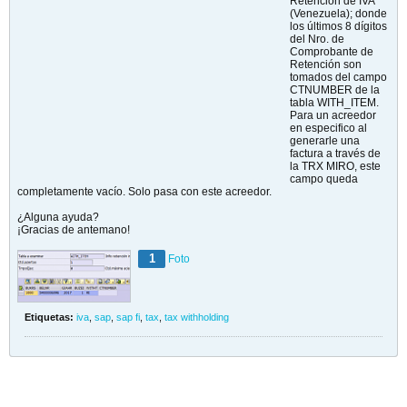
Retención de IVA
(Venezuela); donde
los últimos 8 dígitos
del Nro. de
Comprobante de
Retención son
tomados del campo
CTNUMBER de la
tabla WITH_ITEM.
Para un acreedor
en especifico al
generarle una
factura a través de
la TRX MIRO, este
campo queda
completamente vacío. Solo pasa con este acreedor.
¿Alguna ayuda?
¡Gracias de antemano!
1
Foto
Etiquetas:
iva
,
sap
,
sap fi
,
tax
,
tax withholding