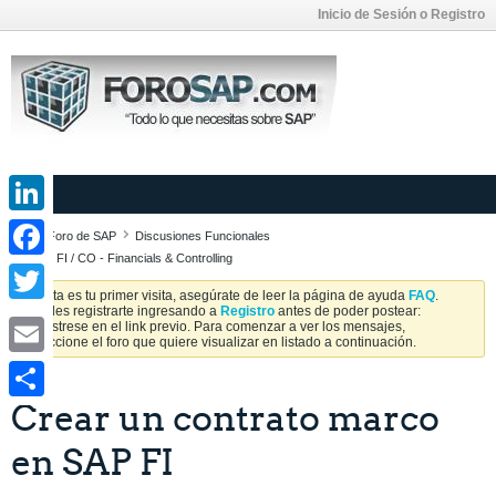
Inicio de Sesión o Registro
LinkedIn
Foro de SAP
Discusiones Funcionales
SAP FI / CO - Financials & Controlling
Facebook
Si esta es tu primer visita, asegúrate de leer la página de ayuda
FAQ
.
Puedes registrarte ingresando a
Registro
antes de poder postear:
Twitter
Regístrese en el link previo. Para comenzar a ver los mensajes,
seleccione el foro que quiere visualizar en listado a continuación.
Email
Crear un contrato marco
Share
en SAP FI