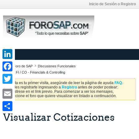
Inicio de Sesión o Registro
LinkedIn
Foro de SAP
Discusiones Funcionales
SAP FI / CO - Financials & Controlling
Facebook
Si esta es tu primer visita, asegúrate de leer la página de ayuda
FAQ
.
Puedes registrarte ingresando a
Registro
antes de poder postear:
Twitter
Regístrese en el link previo. Para comenzar a ver los mensajes,
seleccione el foro que quiere visualizar en listado a continuación.
Email
Visualizar Cotizaciones
Share