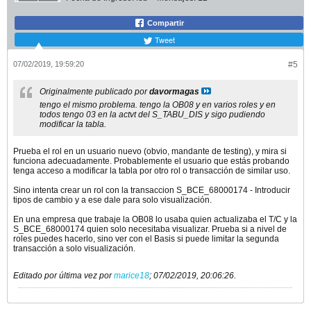
Compartir
Tweet
07/02/2019, 19:59:20
#5
Originalmente publicado por
davormagas
tengo el mismo problema. tengo la OB08 y en varios roles y en
todos tengo 03 en la actvt del S_TABU_DIS y sigo pudiendo
modificar la tabla.
Prueba el rol en un usuario nuevo (obvio, mandante de testing), y mira si
funciona adecuadamente. Probablemente el usuario que estás probando
tenga acceso a modificar la tabla por otro rol o transacción de similar uso.
Sino intenta crear un rol con la transaccion S_BCE_68000174 - Introducir
tipos de cambio y a ese dale para solo visualización.
En una empresa que trabaje la OB08 lo usaba quien actualizaba el T/C y la
S_BCE_68000174 quien solo necesitaba visualizar. Prueba si a nivel de
roles puedes hacerlo, sino ver con el Basis si puede limitar la segunda
transacción a solo visualización.
Editado por última vez por
marice18
;
07/02/2019, 20:06:26
.