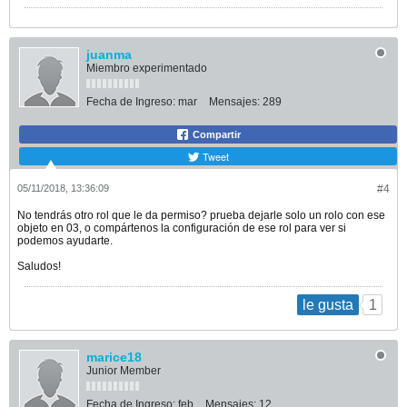
juanma
Miembro experimentado
Fecha de Ingreso:
mar
Mensajes:
289
Compartir
Tweet
05/11/2018, 13:36:09
#4
No tendrás otro rol que le da permiso? prueba dejarle solo un rolo con ese
objeto en 03, o compártenos la configuración de ese rol para ver si
podemos ayudarte.
Saludos!
1
le gusta
marice18
Junior Member
Fecha de Ingreso:
feb
Mensajes:
12