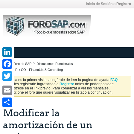
Inicio de Sesión o Registro
LinkedIn
Foro de SAP
Discusiones Funcionales
SAP FI / CO - Financials & Controlling
Facebook
Si esta es tu primer visita, asegúrate de leer la página de ayuda
FAQ
.
Puedes registrarte ingresando a
Registro
antes de poder postear:
Twitter
Regístrese en el link previo. Para comenzar a ver los mensajes,
seleccione el foro que quiere visualizar en listado a continuación.
Email
Modificar la
Share
amortización de un