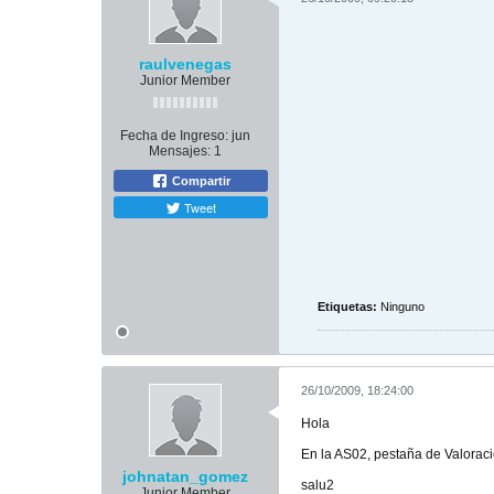
raulvenegas
Junior Member
Fecha de Ingreso:
jun
Mensajes:
1
Compartir
Tweet
Etiquetas:
Ninguno
26/10/2009, 18:24:00
Hola
En la AS02, pestaña de Valoracio
johnatan_gomez
salu2
Junior Member