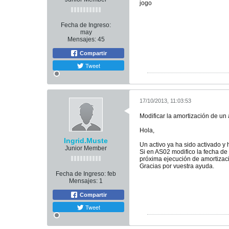
jogo
Fecha de Ingreso:
may
Mensajes:
45
Compartir
Tweet
17/10/2013, 11:03:53
Modificar la amortización de un 
Hola,
Ingrid.Muste
Un activo ya ha sido activado 
Junior Member
Si en AS02 modifico la fecha de 
próxima ejecución de amortizaci
Gracias por vuestra ayuda.
Fecha de Ingreso:
feb
Mensajes:
1
Compartir
Tweet