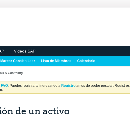
AP
Videos SAP
Marcar Canales Leer
Lista de Miembros
Calendario
als & Controlling
a
FAQ
. Puedes registrarte ingresando a
Registro
antes de poder postear: Regístrese
n.
ión de un activo