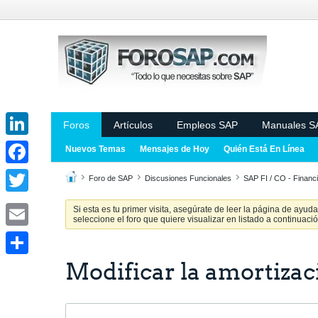
Foros
Artículos
Empleos SAP
Manuales S
LinkedIn
Nuevos Temas
Mensajes de Hoy
Quién Está En Línea
Facebook
Foro de SAP
Discusiones Funcionales
SAP FI / CO - Financi
Twitter
Si esta es tu primer visita, asegúrate de leer la página de ayud
seleccione el foro que quiere visualizar en listado a continuació
Email
Modificar la amortizac
Share