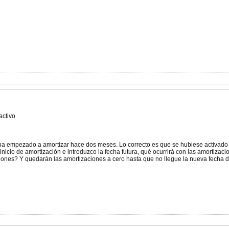
activo
y ha empezado a amortizar hace dos meses. Lo correcto es que se hubiese activad
inicio de amortización e introduzco la fecha futura, qué ocurrirà con las amortizaci
ones? Y quedarán las amortizaciones a cero hasta que no llegue la nueva fecha d