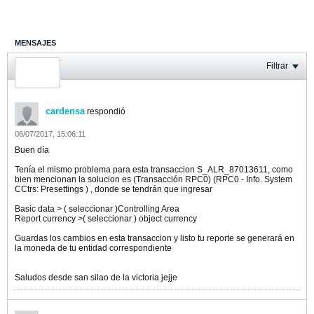
MENSAJES
ÚLTIMA ACTIVIDAD
Filtrar
FOTOS
cardensa
respondió
06/07/2017, 15:06:11
Buen día
Tenía el mismo problema para esta transaccion S_ALR_87013611, como
bien mencionan la solucion es (Transacción RPC0) (RPC0 - Info. System
CCtrs: Presettings ) , donde se tendrán que ingresar
Basic data > ( seleccionar )Controlling Area
Report currency >( seleccionar ) object currency
Guardas los cambios en esta transaccion y listo tu reporte se generará en
la moneda de tu entidad correspondiente
Saludos desde san silao de la victoria jejje