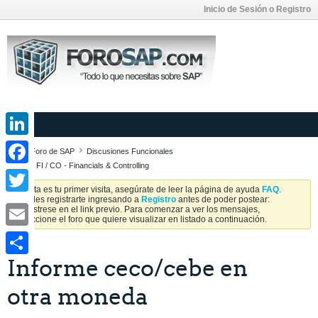
Inicio de Sesión o Registro
LinkedIn
Foro de SAP
Discusiones Funcionales
SAP FI / CO - Financials & Controlling
Facebook
Si esta es tu primer visita, asegúrate de leer la página de ayuda
FAQ
.
Puedes registrarte ingresando a
Registro
antes de poder postear:
Twitter
Regístrese en el link previo. Para comenzar a ver los mensajes,
seleccione el foro que quiere visualizar en listado a continuación.
Email
Informe ceco/cebe en
Share
otra moneda