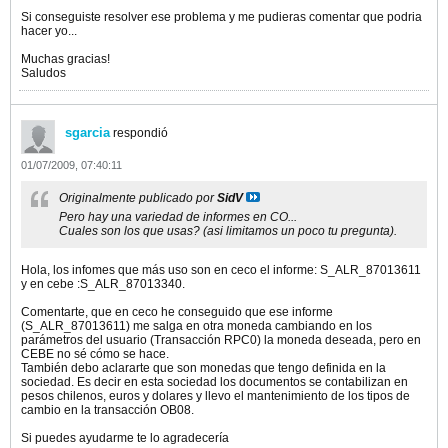
Si conseguiste resolver ese problema y me pudieras comentar que podria
hacer yo...
Muchas gracias!
Saludos
sgarcia
respondió
01/07/2009, 07:40:11
Originalmente publicado por
SidV
Pero hay una variedad de informes en CO...
Cuales son los que usas? (asi limitamos un poco tu pregunta).
Hola, los infomes que más uso son en ceco el informe: S_ALR_87013611
y en cebe :S_ALR_87013340.
Comentarte, que en ceco he conseguido que ese informe
(S_ALR_87013611) me salga en otra moneda cambiando en los
parámetros del usuario (Transacción RPC0) la moneda deseada, pero en
CEBE no sé cómo se hace.
También debo aclararte que son monedas que tengo definida en la
sociedad. Es decir en esta sociedad los documentos se contabilizan en
pesos chilenos, euros y dolares y llevo el mantenimiento de los tipos de
cambio en la transacción OB08.
Si puedes ayudarme te lo agradecería