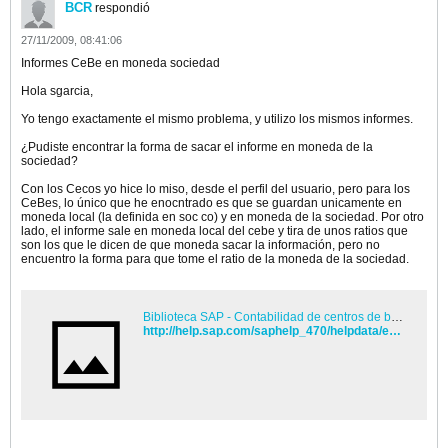
BCR
respondió
27/11/2009, 08:41:06
Informes CeBe en moneda sociedad
Hola sgarcia,
Yo tengo exactamente el mismo problema, y utilizo los mismos informes.
¿Pudiste encontrar la forma de sacar el informe en moneda de la
sociedad?
Con los Cecos yo hice lo miso, desde el perfil del usuario, pero para los
CeBes, lo único que he enocntrado es que se guardan unicamente en
moneda local (la definida en soc co) y en moneda de la sociedad. Por otro
lado, el informe sale en moneda local del cebe y tira de unos ratios que
son los que le dicen de que moneda sacar la información, pero no
encuentro la forma para que tome el ratio de la moneda de la sociedad.
Biblioteca SAP - Contabilidad de centros de beneficio (EC-PCA)
http://help.sap.com/saphelp_470/helpdata/es/eb/13811243c411d1896f0000e8322d00/frameset.htm