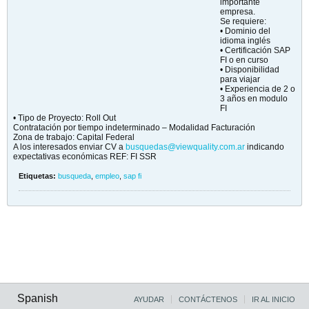
importante
empresa.
Se requiere:
• Dominio del
idioma inglés
• Certificación SAP
FI o en curso
• Disponibilidad
para viajar
• Experiencia de 2 o
3 años en modulo
FI
• Tipo de Proyecto: Roll Out
Contratación por tiempo indeterminado – Modalidad Facturación
Zona de trabajo: Capital Federal
A los interesados enviar CV a
busquedas@viewquality.com.ar
indicando
expectativas económicas REF: FI SSR
Etiquetas:
busqueda
,
empleo
,
sap fi
Spanish
AYUDAR
CONTÁCTENOS
IR AL INICIO