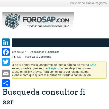
Inicio de Sesión o Registro
LinkedIn
Foro de SAP
Discusiones Funcionales
SAP FI / CO - Financials & Controlling
Facebook
Si esta es tu primer visita, asegúrate de leer la página de ayuda
FAQ
.
Puedes registrarte ingresando a
Registro
antes de poder postear:
Twitter
Regístrese en el link previo. Para comenzar a ver los mensajes,
seleccione el foro que quiere visualizar en listado a continuación.
Email
Busqueda consultor fi
Share
ssr