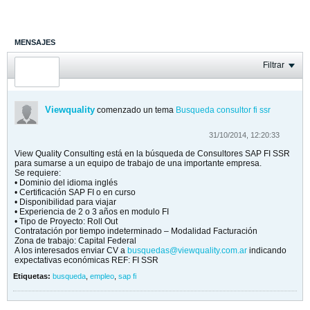
MENSAJES
ÚLTIMA ACTIVIDAD
Filtrar
FOTOS
Viewquality
comenzado un tema
Busqueda consultor fi ssr
31/10/2014, 12:20:33
View Quality Consulting está en la búsqueda de Consultores SAP FI SSR
para sumarse a un equipo de trabajo de una importante empresa.
Se requiere:
• Dominio del idioma inglés
• Certificación SAP FI o en curso
• Disponibilidad para viajar
• Experiencia de 2 o 3 años en modulo FI
• Tipo de Proyecto: Roll Out
Contratación por tiempo indeterminado – Modalidad Facturación
Zona de trabajo: Capital Federal
A los interesados enviar CV a
busquedas@viewquality.com.ar
indicando
expectativas económicas REF: FI SSR
Etiquetas:
busqueda
,
empleo
,
sap fi