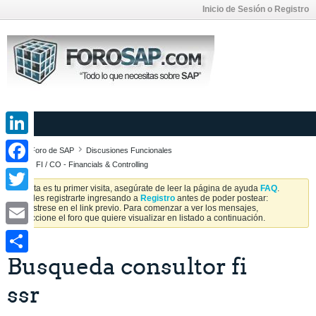
Inicio de Sesión o Registro
LinkedIn
Foro de SAP
Discusiones Funcionales
SAP FI / CO - Financials & Controlling
Facebook
Si esta es tu primer visita, asegúrate de leer la página de ayuda
FAQ
.
Puedes registrarte ingresando a
Registro
antes de poder postear:
Twitter
Regístrese en el link previo. Para comenzar a ver los mensajes,
seleccione el foro que quiere visualizar en listado a continuación.
Email
Busqueda consultor fi
Share
ssr