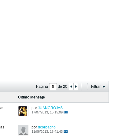
Página
de
20
Filtrar
Último Mensaje
tas
por
JUANGROJAS
17/07/2013, 15:15:09
tas
por
dcorbacho
11/06/2013, 18:41:43