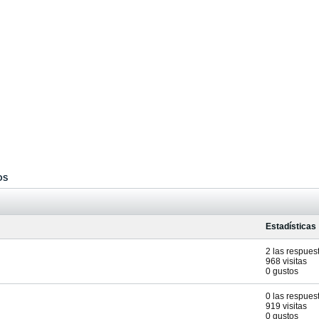
OS
Estadísticas
2 las respues
968 visitas
0 gustos
0 las respues
919 visitas
0 gustos