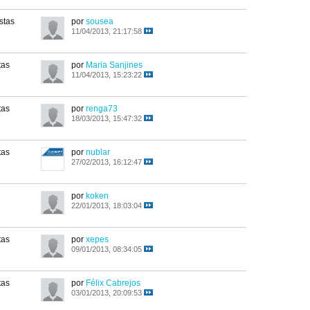
stas
por
sousea
11/04/2013, 21:17:58
tas
por
Maria Sanjines
11/04/2013, 15:23:22
tas
por
renga73
18/03/2013, 15:47:32
tas
por
nublar
27/02/2013, 16:12:47
por
koken
22/01/2013, 18:03:04
tas
por
xepes
09/01/2013, 08:34:05
tas
por
Félix Cabrejos
03/01/2013, 20:09:53