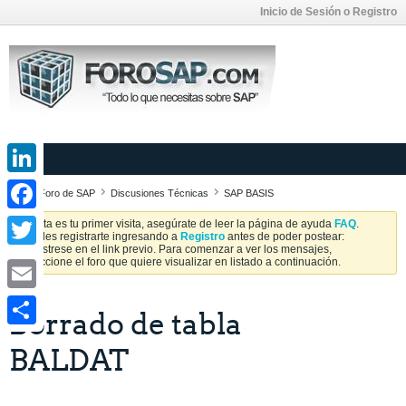
Inicio de Sesión o Registro
LinkedIn
Foro de SAP
Discusiones Técnicas
SAP BASIS
Facebook
Si esta es tu primer visita, asegúrate de leer la página de ayuda
FAQ
.
Puedes registrarte ingresando a
Registro
antes de poder postear:
Regístrese en el link previo. Para comenzar a ver los mensajes,
Twitter
seleccione el foro que quiere visualizar en listado a continuación.
Email
Borrado de tabla
Share
BALDAT