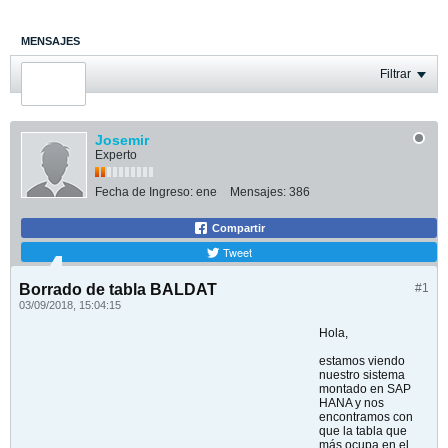
MENSAJES
ÚLTIMA ACTIVIDAD
Filtrar
FOTOS
Josemir
Experto
Fecha de Ingreso:
ene
Mensajes:
386
Compartir
Tweet
Borrado de tabla BALDAT
#1
03/09/2018, 15:04:15
Hola,
estamos viendo
nuestro sistema
montado en SAP
HANA y nos
encontramos con
que la tabla que
más ocupa en el