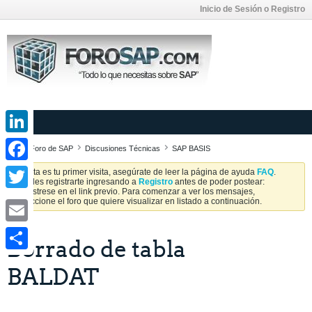
Inicio de Sesión o Registro
LinkedIn
Foro de SAP
Discusiones Técnicas
SAP BASIS
Facebook
Si esta es tu primer visita, asegúrate de leer la página de ayuda
FAQ
.
Puedes registrarte ingresando a
Registro
antes de poder postear:
Regístrese en el link previo. Para comenzar a ver los mensajes,
Twitter
seleccione el foro que quiere visualizar en listado a continuación.
Email
Borrado de tabla
Share
BALDAT