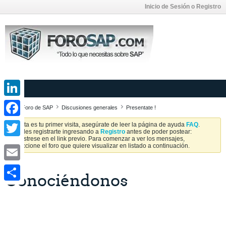
Inicio de Sesión o Registro
LinkedIn
Foro de SAP
Discusiones generales
Presentate !
Facebook
Si esta es tu primer visita, asegúrate de leer la página de ayuda
FAQ
.
Puedes registrarte ingresando a
Registro
antes de poder postear:
Regístrese en el link previo. Para comenzar a ver los mensajes,
Twitter
seleccione el foro que quiere visualizar en listado a continuación.
Email
Conociéndonos
Share