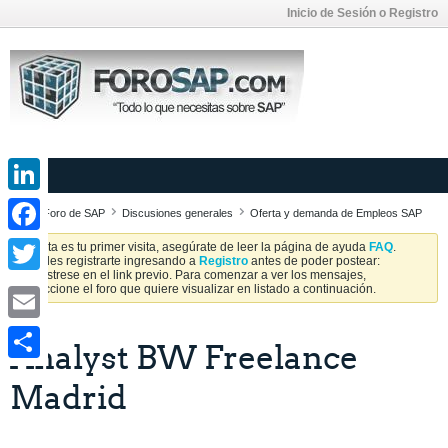
Inicio de Sesión o Registro
LinkedIn
Foro de SAP
Discusiones generales
Oferta y demanda de Empleos SAP
Facebook
Si esta es tu primer visita, asegúrate de leer la página de ayuda
FAQ
.
Puedes registrarte ingresando a
Registro
antes de poder postear:
Regístrese en el link previo. Para comenzar a ver los mensajes,
Twitter
seleccione el foro que quiere visualizar en listado a continuación.
Email
Analyst BW Freelance
Share
Madrid