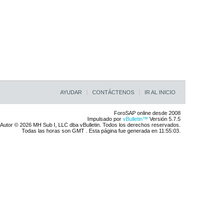
AYUDAR
CONTÁCTENOS
IR AL INICIO
ForoSAP online desde 2008
Impulsado por
vBulletin™
Versión 5.7.5
Autor © 2026 MH Sub I, LLC dba vBulletin. Todos los derechos reservados.
Todas las horas son GMT . Esta página fue generada en 11:55:03.