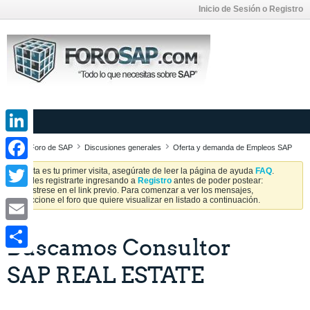
Inicio de Sesión o Registro
LinkedIn
Foro de SAP
Discusiones generales
Oferta y demanda de Empleos SAP
Facebook
Si esta es tu primer visita, asegúrate de leer la página de ayuda
FAQ
.
Puedes registrarte ingresando a
Registro
antes de poder postear:
Regístrese en el link previo. Para comenzar a ver los mensajes,
Twitter
seleccione el foro que quiere visualizar en listado a continuación.
Email
Buscamos Consultor
Share
SAP REAL ESTATE